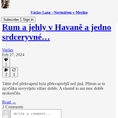
Václav Lang - Novinářem v Mexiku
Subscribe
Sign in
Rum a jehly v Havaně a jedno
srdceryvné…
Vaclav
Feb 27, 2024
1
2
1
Tahle dvě překvapení byla překvapivější než jiná. Přitom se to
zpočátku nevyvíjelo vůbec dobře. A vlastně to ani moc dobře
neskončilo.
Read →
2 Comments