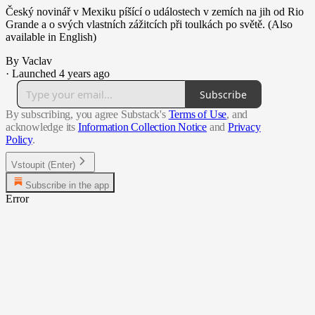
Český novinář v Mexiku píšící o událostech v zemích na jih od Rio
Grande a o svých vlastních zážitcích při toulkách po světě. (Also
available in English)
By Vaclav
·
Launched 4 years ago
Subscribe
By subscribing, you agree Substack's
Terms of Use
, and
acknowledge its
Information Collection Notice
and
Privacy
Policy
.
Vstoupit (Enter)
Subscribe in the app
Error