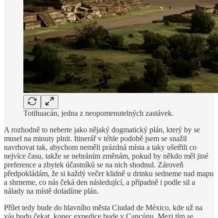
Totihuacán, jedna z neopomenutelných zastávek.
A rozhodně to neberte jako nějaký dogmatický plán, který by se
musel na minuty plnit. Itinerář v téhle podobě jsem se snažil
navrhovat tak, abychom neměli prázdná místa a taky ušetřili co
nejvíce času, takže se nebráním změnám, pokud by někdo měl jiné
preference a zbytek účastníků se na nich shodnul. Zároveň
předpokládám, že si každý večer klidně u drinku sedneme nad mapu
a shrneme, co nás čeká den následující, a případně i podle sil a
nálady na místě doladíme plán.
Přílet tedy bude do hlavního města Ciudad de México, kde už na
vás budu čekat, konec expedice bude v Cancúnu. Mezi tím se