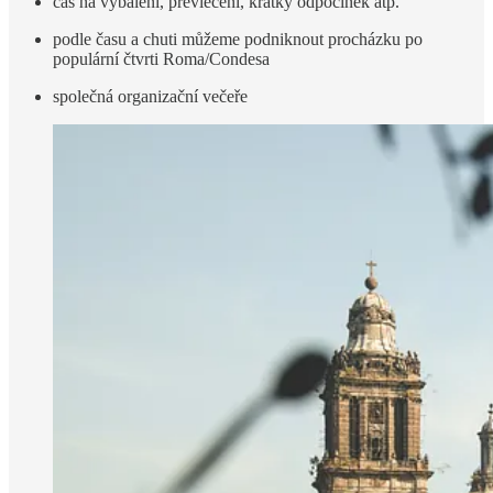
čas na vybalení, převlečení, krátký odpočinek atp.
podle času a chuti můžeme podniknout procházku po
populární čtvrti Roma/Condesa
společná organizační večeře