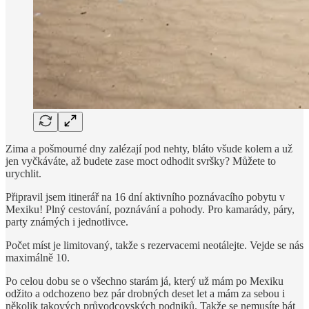
Zima a pošmourné dny zalézají pod nehty, bláto všude kolem a už
jen vyčkáváte, až budete zase moct odhodit svršky? Můžete to
urychlit.
Připravil jsem itinerář na 16 dní aktivního poznávacího pobytu v
Mexiku! Plný cestování, poznávání a pohody. Pro kamarády, páry,
party známých i jednotlivce.
Počet míst je limitovaný, takže s rezervacemi neotálejte. Vejde se nás
maximálně 10.
Po celou dobu se o všechno starám já, který už mám po Mexiku
odžito a odchozeno bez pár drobných deset let a mám za sebou i
několik takových průvodcovských podniků. Takže se nemusíte bát