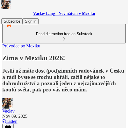
Václav Lang - Novinářem v Mexiku
Subscribe
Sign in
Read distraction-free on Substack
Průvodce po Mexiku
Zima v Mexiku 2026!
Jestli už máte dost (pod)zimních radovánek v Česku
a rádi byste se trochu ohřáli, zažili nějaké to
dobrodružství a poznali jeden z nejzajímavějších
koutů světa, pak pro vás něco mám.
Vaclav
Nov 09, 2025
Listen