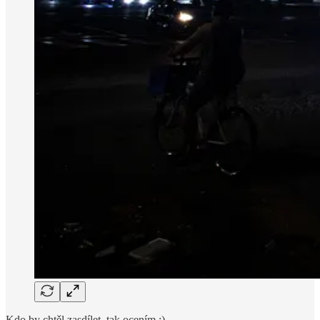
Kdo by chtěl zasdílet, tak ocením :)