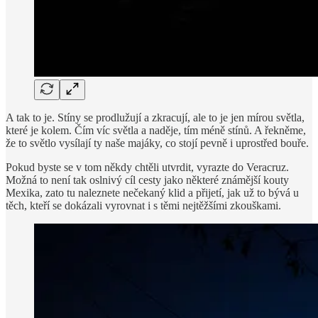
A tak to je. Stíny se prodlužují a zkracují, ale to je jen mírou světla,
které je kolem. Čím víc světla a naděje, tím méně stínů. A řekněme,
že to světlo vysílají ty naše majáky, co stojí pevně i uprostřed bouře.
Pokud byste se v tom někdy chtěli utvrdit, vyrazte do Veracruz.
Možná to není tak oslnivý cíl cesty jako některé známější kouty
Mexika, zato tu naleznete nečekaný klid a přijetí, jak už to bývá u
těch, kteří se dokázali vyrovnat i s těmi nejtěžšími zkouškami.