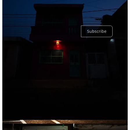
No posts
Ready for more?
Subscribe
© 2026 Vaclav Lang
·
Privacy
∙
Terms
∙
Collection notice
Start your Substack
Get the app
Substack
is the home for great culture