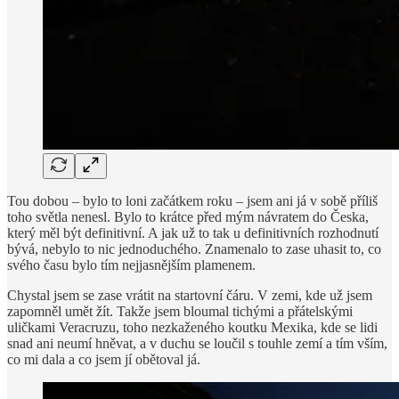
Tou dobou – bylo to loni začátkem roku – jsem ani já v sobě příliš
toho světla nenesl. Bylo to krátce před mým návratem do Česka,
který měl být definitivní. A jak už to tak u definitivních rozhodnutí
bývá, nebylo to nic jednoduchého. Znamenalo to zase uhasit to, co
svého času bylo tím nejjasnějším plamenem.
Chystal jsem se zase vrátit na startovní čáru. V zemi, kde už jsem
zapomněl umět žít. Takže jsem bloumal tichými a přátelskými
uličkami Veracruzu, toho nezkaženého koutku Mexika, kde se lidi
snad ani neumí hněvat, a v duchu se loučil s touhle zemí a tím vším,
co mi dala a co jsem jí obětoval já.