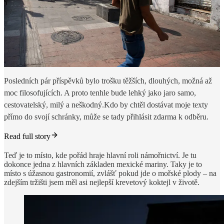
Posledních pár příspěvků bylo trošku těžších, dlouhých, možná až
moc filosofujících. A proto tenhle bude lehký jako jaro samo,
cestovatelský, milý a neškodný.Kdo by chtěl dostávat moje texty
přímo do svojí schránky, může se tady přihlásit zdarma k odběru.
Read full story
Teď je to místo, kde pořád hraje hlavní roli námořnictví. Je tu
dokonce jedna z hlavních základen mexické mariny. Taky je to
místo s úžasnou gastronomií, zvlášť pokud jde o mořské plody – na
zdejším tržišti jsem měl asi nejlepší krevetový koktejl v životě.