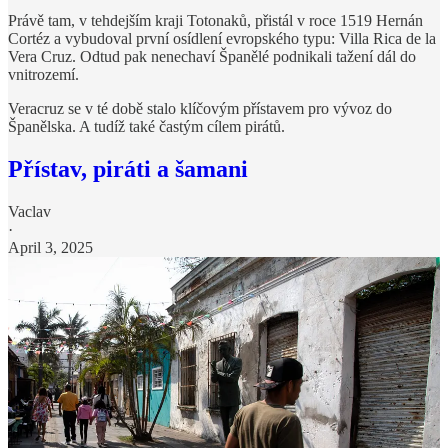
Právě tam, v tehdejším kraji Totonaků, přistál v roce 1519 Hernán
Cortéz a vybudoval první osídlení evropského typu: Villa Rica de la
Vera Cruz. Odtud pak nenechaví Španělé podnikali tažení dál do
vnitrozemí.
Veracruz se v té době stalo klíčovým přístavem pro vývoz do
Španělska. A tudíž také častým cílem pirátů.
Přístav, piráti a šamani
Vaclav
·
April 3, 2025