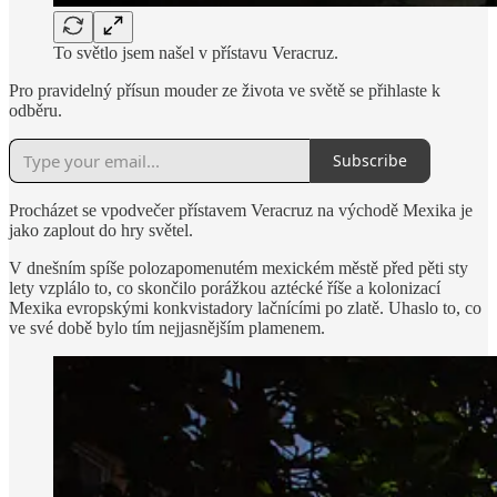
To světlo jsem našel v přístavu Veracruz.
Pro pravidelný přísun mouder ze života ve světě se přihlaste k
odběru.
Subscribe
Procházet se vpodvečer přístavem Veracruz na východě Mexika je
jako zaplout do hry světel.
V dnešním spíše polozapomenutém mexickém městě před pěti sty
lety vzplálo to, co skončilo porážkou aztécké říše a kolonizací
Mexika evropskými konkvistadory lačnícími po zlatě. Uhaslo to, co
ve své době bylo tím nejjasnějším plamenem.