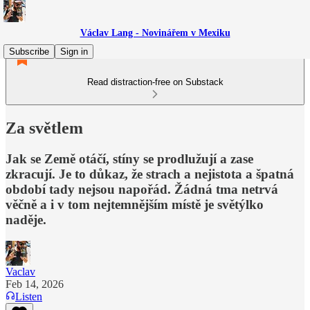
Václav Lang - Novinářem v Mexiku
Subscribe
Sign in
Read distraction-free on Substack
Za světlem
Jak se Země otáčí, stíny se prodlužují a zase
zkracují. Je to důkaz, že strach a nejistota a špatná
období tady nejsou napořád. Žádná tma netrvá
věčně a i v tom nejtemnějším místě je světýlko
naděje.
Vaclav
Feb 14, 2026
Listen