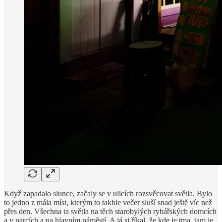
Když zapadalo slunce, začaly se v ulicích rozsvěcovat světla. Bylo
to jedno z mála míst, kterým to takhle večer sluší snad ještě víc než
přes den. Všechna ta světla na těch starobylých rybářských domcích
a v parcích a na hlavním náměstí. A já si říkal, že kde je tma, tam je