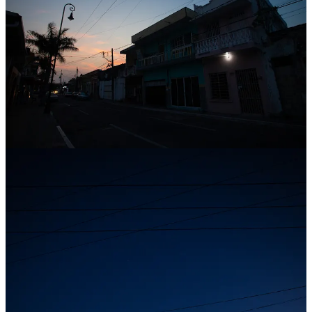
4
1
Share
Discussion about this post
Comments
Restacks
Top
Latest
Discussions