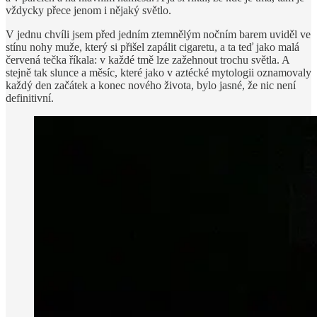
vždycky přece jenom i nějaký světlo.
V jednu chvíli jsem před jedním ztemnělým nočním barem uviděl ve
stínu nohy muže, který si přišel zapálit cigaretu, a ta teď jako malá
červená tečka říkala: v každé tmě lze zažehnout trochu světla. A
stejně tak slunce a měsíc, které jako v aztécké mytologii oznamovaly
každý den začátek a konec nového života, bylo jasné, že nic není
definitivní.