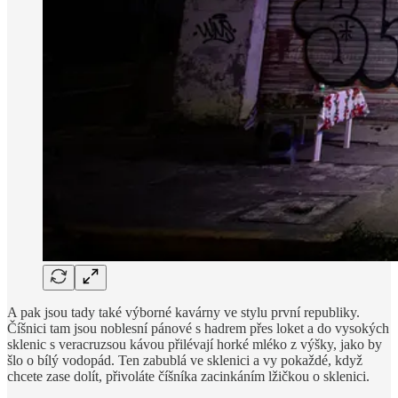
A pak jsou tady také výborné kavárny ve stylu první republiky.
Číšnici tam jsou noblesní pánové s hadrem přes loket a do vysokých
sklenic s veracruzsou kávou přilévají horké mléko z výšky, jako by
šlo o bílý vodopád. Ten zabublá ve sklenici a vy pokaždé, když
chcete zase dolít, přivoláte číšníka zacinkáním lžičkou o sklenici.