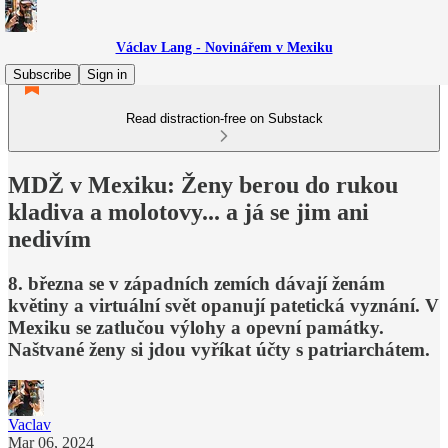
Václav Lang - Novinářem v Mexiku
Subscribe
Sign in
Read distraction-free on Substack
MDŽ v Mexiku: Ženy berou do rukou
kladiva a molotovy... a já se jim ani
nedivím
8. března se v západních zemích dávají ženám
květiny a virtuální svět opanují patetická vyznání. V
Mexiku se zatlučou výlohy a opevní památky.
Naštvané ženy si jdou vyříkat účty s patriarchátem.
Vaclav
Mar 06, 2024