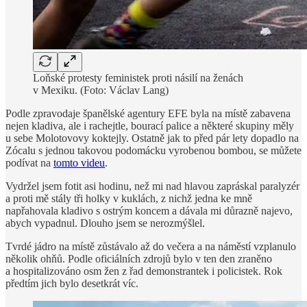
Loňské protesty feministek proti násilí na ženách
v Mexiku. (Foto: Václav Lang)
Podle zpravodaje španělské agentury EFE byla na místě zabavena
nejen kladiva, ale i rachejtle, bourací palice a některé skupiny měly
u sebe Molotovovy koktejly. Ostatně jak to před pár lety dopadlo na
Zócalu s jednou takovou podomácku vyrobenou bombou, se můžete
podívat na
tomto videu
.
Vydržel jsem fotit asi hodinu, než mi nad hlavou zapráskal paralyzér
a proti mě stály tři holky v kuklách, z nichž jedna ke mně
napřahovala kladivo s ostrým koncem a dávala mi důrazně najevo,
abych vypadnul. Dlouho jsem se nerozmýšlel.
Tvrdé jádro na místě zůstávalo až do večera a na náměstí vzplanulo
několik ohňů. Podle oficiálních zdrojů bylo v ten den zraněno
a hospitalizováno osm žen z řad demonstrantek i policistek. Rok
předtím jich bylo desetkrát víc.