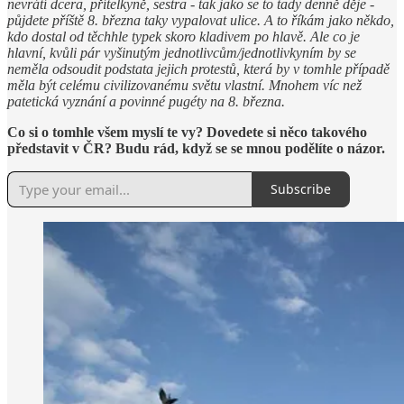
nevrátí dcera, přítelkyně, sestra - tak jako se to tady denně děje -
půjdete příště 8. března taky vypalovat ulice. A to říkám jako někdo,
kdo dostal od těchhle typek skoro kladivem po hlavě. Ale co je
hlavní, kvůli pár vyšinutým jednotlivcům/jednotlivkyním by se
neměla odsoudit podstata jejich protestů, která by v tomhle případě
měla být celému civilizovanému světu vlastní. Mnohem víc než
patetická vyznání a povinné pugéty na 8. března.
Co si o tomhle všem myslí te vy? Dovedete si něco takového
představit v ČR? Budu rád, když se se mnou podělíte o názor.
Subscribe