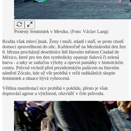
Protesty feministek v Mexiku. (Foto: Václav Lang)
Realita však mluví jinak. Ženy i muži, mladí i staří, se proto chodí
domoci spravedlnosti do ulic. Každoročně na Mezinárodní den žen
8. března procházejí desetitisíce lidí hlavním městem Ciudad de
México, které pro ten den symbolicky opanuje fialová či zelená
barva - a taky se zatlučou výlohy a opevní památky v historickém
centru. Průvod vrcholí před prezidentským palácem na hlavním
náměstí Zócalo, kde už vše probíhá v režii radikálních skupin
feministek a situace bývá vyhrocená.
Většina manifestací sice probíhá v poklidu, přesto je však
doprovází agrese a výtržnosti, obzvlášť v čele průvodu.