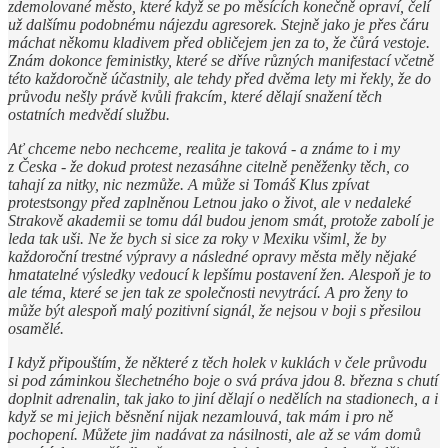
zdemolované město, které když se po měsících konečně opraví, čelí
už dalšímu podobnému nájezdu agresorek. Stejně jako je přes čáru
máchat někomu kladivem před obličejem jen za to, že čůrá vestoje.
Znám dokonce feministky, které se dříve různých manifestací včetně
této každoročně účastnily, ale tehdy před dvěma lety mi řekly, že do
průvodu nešly právě kvůli frakcím, které dělají snažení těch
ostatních medvědí službu.
Ať chceme nebo nechceme, realita je taková - a známe to i my
z Česka - že dokud protest nezasáhne citelně peněženky těch, co
tahají za nitky, nic nezmůže. A může si Tomáš Klus zpívat
protestsongy před zaplněnou Letnou jako o život, ale v nedaleké
Strakově akademii se tomu dál budou jenom smát, protože zabolí je
leda tak uši. Ne že bych si sice za roky v Mexiku všiml, že by
každoroční trestné výpravy a následné opravy města měly nějaké
hmatatelné výsledky vedoucí k lepšímu postavení žen. Alespoň je to
ale téma, které se jen tak ze společnosti nevytrácí. A pro ženy to
může být alespoň malý pozitivní signál, že nejsou v boji s přesilou
osamělé.
I když připouštím, že některé z těch holek v kuklách v čele průvodu
si pod záminkou šlechetného boje o svá práva jdou 8. března s chutí
doplnit adrenalin, tak jako to jiní dělají o nedělích na stadionech, a i
když se mi jejich běsnění nijak nezamlouvá, tak mám i pro ně
pochopení. Můžete jim nadávat za násilnosti, ale až se vám domů