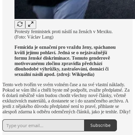
Protesty feministek proti násilí na ženách v Mexiku.
(Foto: Václav Lang)
Femicida je označení pro vraždu ženy, spáchanou
kvůli jejímu pohlaví. Jedná se o nejzávažnější
formu ženské diskriminace. Tomuto genderově
motivovanému zločinu zpravidla předchází
dlouhodobé výhrůžky, zastrašování, domácí či
sexuální násilí apod. (zdroj: Wikipedia)
Tento web tvořím ve svém volném čase a na své vlastní náklady.
Pokud se vám líbí a chtěli byste mě podpořit, zvažte předplatné. Za
6 dolarů měsíčně vám budou chodit všechny nové články, včetně
exkluzivních materiálů, a dostanete se i do uzamčeného archivu. A
jestli z nějakého důvodu předplatné není to pravé, přihlaste se
alespoň zdarma k odběru odemčených článků, jako je tenhle. Díky!
Subscribe