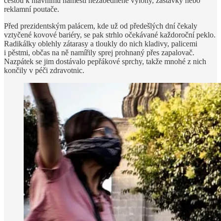
cestou k hlavnímu náměstí nezabedněné výlohy, zastávky nebo
reklamní poutače.
Před prezidentským palácem, kde už od předešlých dní čekaly
vztyčené kovové bariéry, se pak strhlo očekávané každoroční peklo.
Radikálky oblehly zátarasy a tloukly do nich kladivy, palicemi
i pěstmi, občas na ně namířily sprej prohnaný přes zapalovač.
Nazpátek se jim dostávalo pepřákové sprchy, takže mnohé z nich
končily v péči zdravotnic.