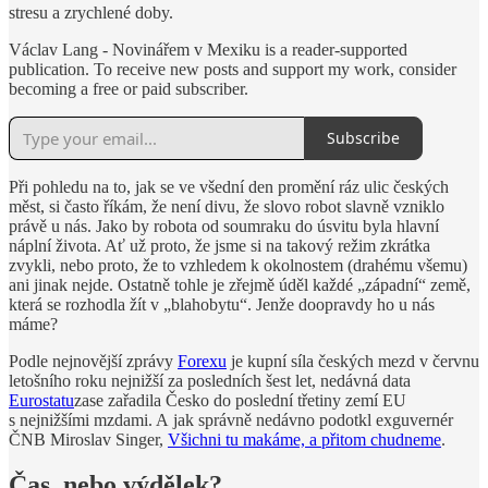
stresu a zrychlené doby.
Václav Lang - Novinářem v Mexiku is a reader-supported
publication. To receive new posts and support my work, consider
becoming a free or paid subscriber.
Subscribe
Při pohledu na to, jak se ve všední den promění ráz ulic českých
měst, si často říkám, že není divu, že slovo robot slavně vzniklo
právě u nás. Jako by robota od soumraku do úsvitu byla hlavní
náplní života. Ať už proto, že jsme si na takový režim zkrátka
zvykli, nebo proto, že to vzhledem k okolnostem (drahému všemu)
ani jinak nejde. Ostatně tohle je zřejmě úděl každé „západní“ země,
která se rozhodla žít v „blahobytu“. Jenže doopravdy ho u nás
máme?
Podle nejnovější zprávy
Forexu
je kupní síla českých mezd v červnu
letošního roku nejnižší za posledních šest let, nedávná data
Eurostatu
zase zařadila Česko do poslední třetiny zemí EU
s nejnižšími mzdami. A jak správně nedávno podotkl exguvernér
ČNB Miroslav Singer,
Všichni tu makáme, a přitom chudneme
.
Čas, nebo výdělek?