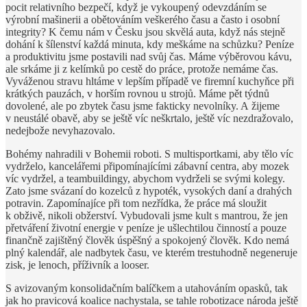
pocit relativního bezpečí, když je vykoupený odevzdáním se
výrobní mašinerii a obětováním veškerého času a často i osobní
integrity? K čemu nám v Česku jsou skvělá auta, když nás stejně
dohání k šílenství každá minuta, kdy meškáme na schůzku? Peníze
a produktivitu jsme postavili nad svůj čas. Máme výběrovou kávu,
ale srkáme ji z kelímků po cestě do práce, protože nemáme čas.
Vyváženou stravu hltáme v lepším případě ve firemní kuchyňce při
krátkých pauzách, v horším rovnou u strojů. Máme pět týdnů
dovolené, ale po zbytek času jsme fakticky nevolníky. A žijeme
v neustálé obavě, aby se ještě víc neškrtalo, ještě víc nezdražovalo,
nedejbože nevyhazovalo.
Bohémy nahradili v Bohemii roboti. S multisportkami, aby tělo víc
vydrželo, kancelářemi připomínajícími zábavní centra, aby mozek
víc vydržel, a teambuildingy, abychom vydrželi se svými kolegy.
Zato jsme svázaní do kozelců z hypoték, vysokých daní a drahých
potravin. Zapomínajíce při tom nezřídka, že práce má sloužit
k obživě, nikoli obžerství. Vybudovali jsme kult s mantrou, že jen
přetváření životní energie v peníze je ušlechtilou činností a pouze
finančně zajištěný člověk úspěšný a spokojený člověk. Kdo nemá
plný kalendář, ale nadbytek času, ve kterém trestuhodně negeneruje
zisk, je lenoch, příživník a looser.
S avizovaným konsolidačním balíčkem a utahováním opasků, tak
jak ho pravicová koalice nachystala, se tahle robotizace národa ještě