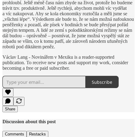
prohloubí. Ještě méně času nám zbyde na život, protože ho budeme
trávit tzv. produktivně. Ještě rychleji, abychom mohli víc vydělat
a víc nakupovat. Aby se kola ekonomiky roztočila a měli jsme se
„všichni lépe“. Výsledkem ale bude to, že se nám možná nafouknou
peněženky a pozadí, ale písek v hodinách se bude přesýpat pořád
stejným tempem. A lidé ze zemí s polodiktátorskými režimy se nám
dál budou – oprávněně – posmívat, že jsme možná vyspělý stát ze
západu se vším, co k tomu patří, ale zároveň národem ufuněných
robotů pod diktátem peněz.
Václav Lang - Novinářem v Mexiku is a reader-supported
publication. To receive new posts and support my work, consider
becoming a free or paid subscriber.
Subscribe
Share
Discussion about this post
Comments
Restacks