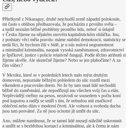
Přítelkyně z Nikaraguy, druhé nejchudší země západní polokoule,
mi často s oblibou předhazovala, že pocházím z prvního světa –
a tudíž neznám běžné problémy prostého lidu, neboť si údajně
v Česku žijeme na nějakém snovém kapitalistickém obláčku. Inu,
z podstaty věci měla pravdu: máme stabilní demokracii, statisticky se
nedá říct, že bychom žili v bídě, je u nás nulová negramotnost
a minimální kriminalita, naopak vysoká zaměstnanost, zdravotnictví
je špičkové, justice i policie relativně fungují. Podle těchto atributů si
žijeme skvěle. Ale skutečně žijeme? Nebo se jen plahočíme? A za
čím vůbec?
V Mexiku, které se v posledních letech stalo mým druhým
domovem, nepoznáte běžným pohledem do ulic rozdíl mezi
víkendem a pracovním dnem. Ne že by tam snad lidé nechodili
běžně do zaměstnání, ale nepodřizují mu všechen svůj čas a elán.
Nepřevádějí vteřiny na pesos, nezávodí se sousedem v počtu koní
pod kapotou a raději se smíří s tím, že nebudou mít značkové
oblečení nebo dům v moderní čtvrti. Ale volnost a svoboda ducha
jsou tam posvátné. Za ně jsou ochotni jít umřít do ulic.
Ano, můžete namítnout, že se tamní lidé musejí náležitě uskromnit
a smířit se s bezbřehou korupcí a kriminalitou, ale k čemu je nám