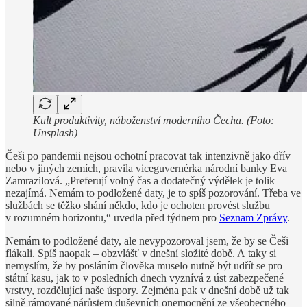
Kult produktivity, náboženství moderního Čecha. (Foto:
Unsplash)
Češi po pandemii nejsou ochotní pracovat tak intenzivně jako dřív
nebo v jiných zemích, pravila viceguvernérka národní banky Eva
Zamrazilová. „Preferují volný čas a dodatečný výdělek je tolik
nezajímá. Nemám to podložené daty, je to spíš pozorování. Třeba ve
službách se těžko shání někdo, kdo je ochoten provést službu
v rozumném horizontu,“ uvedla před týdnem pro
Seznam Zprávy
.
Nemám to podložené daty, ale nevypozoroval jsem, že by se Češi
flákali. Spíš naopak – obzvlášť v dnešní složité době. A taky si
nemyslím, že by posláním člověka muselo nutně být udřít se pro
státní kasu, jak to v posledních dnech vyznívá z úst zabezpečené
vrstvy, rozdělující naše úspory. Zejména pak v dnešní době už tak
silně rámované nárůstem duševních onemocnění ze všeobecného