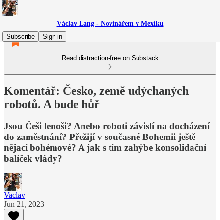
Václav Lang - Novinářem v Mexiku
Subscribe
Sign in
Read distraction-free on Substack
Komentář: Česko, země udýchaných
robotů. A bude hůř
Jsou Češi lenoši? Anebo roboti závislí na docházení
do zaměstnání? Přežijí v současné Bohemii ještě
nějací bohémové? A jak s tím zahýbe konsolidační
balíček vlády?
Vaclav
Jun 21, 2023