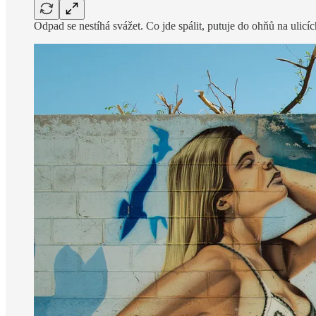
Odpad se nestíhá svážet. Co jde spálit, putuje do ohňů na ulicí