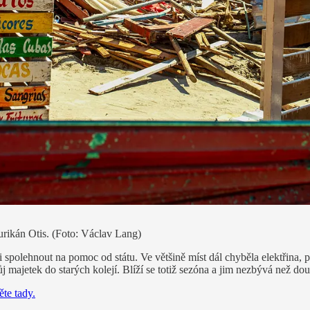
hurikán Otis. (Foto: Václav Lang)
spolehnout na pomoc od státu. Ve většině míst dál chyběla elektřina, pit
ajetek do starých kolejí. Blíží se totiž sezóna a jim nezbývá než doufat
ěte tady.