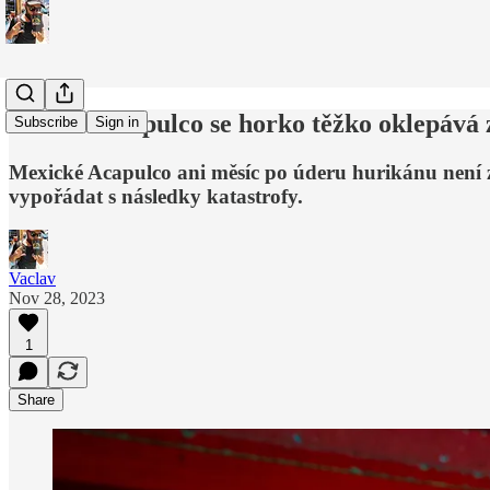
FOTO: Acapulco se horko těžko oklepává 
Subscribe
Sign in
Mexické Acapulco ani měsíc po úderu hurikánu není z n
vypořádat s následky katastrofy.
Vaclav
Nov 28, 2023
1
Share