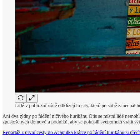
Lidé v pobřežní zóně odklízejí trosky, které po sobě zanechal 
Ani dva týdny po řádění ničivého hurikánu Otis se místní lidé nemohli 
zpustošených domovů a podniků, aby se pokusili svépomocí vrátit svůj m
Reportáž z první cesty do Acapulka krátce po řádění hurikánu si přečt