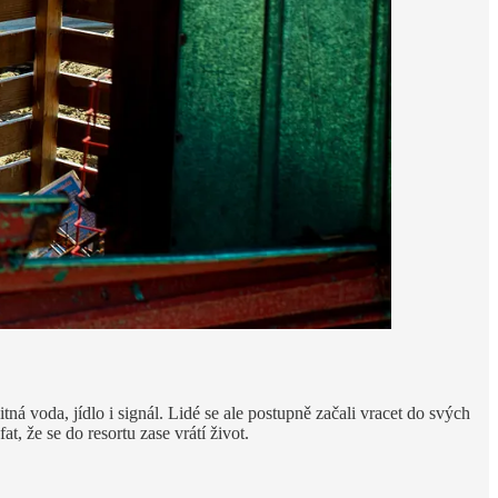
ná voda, jídlo i signál. Lidé se ale postupně začali vracet do svých
, že se do resortu zase vrátí život.