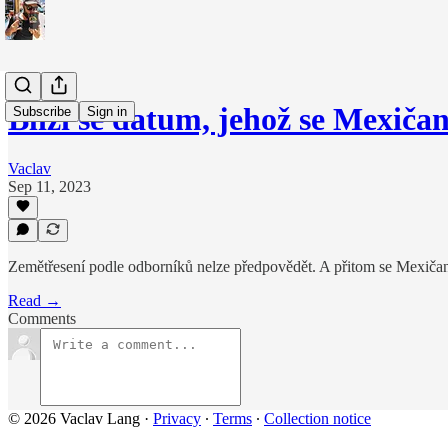
Blíží se datum, jehož se Mexiča
Subscribe
Sign in
Vaclav
Sep 11, 2023
Zemětřesení podle odborníků nelze předpovědět. A přitom se Mexičané k
Read →
Comments
© 2026 Vaclav Lang
·
Privacy
∙
Terms
∙
Collection notice