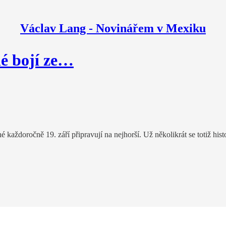
Václav Lang - Novinářem v Mexiku
né bojí ze…
aždoročně 19. září připravují na nejhorší. Už několikrát se totiž hist