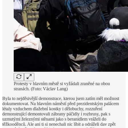
Protesty v hlavním městě si vyžádali zraněné na obou
stranách. (Foto: Václav Lang)
Byla to nejděsivější demonstrace, kterou jsem zatím měl možnost
dokumentovat. Na hlavním náměstí před prezidentským palácem
létaly vzduchem dlažební kostky i dělobuchy, rozzuření
demonstrující demontovali zábrany páčidly i rozbrusy, pak s
uzmutými železnými stěnami jako s beranidlem vráželi do
těžkooděnců. Ale ani ti si nenechali nic líbit a odráželi dav zpět