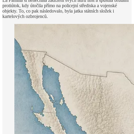
La Familia si nenechala zadržení svých lídrů líbit a spustila brutální
protiútok, kdy útočila přímo na policejní střediska a vojenské
objekty. To, co pak následovalo, byla jatka státních složek i
kartelových ozbrojenců.