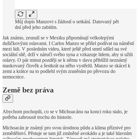
Můj dopis Manzovi s žádostí o setkání. Datovaný pět
dní před jeho zabitím.
Jak známo, zesnulí se v Mexiku připomínají velkolepými
dušičkovými oslavami. I Carlos Manzo se přišel podívat na náměstí
mezi lidi. V posledním videu, které ještě před smrtí sdílel na své
sociální sítě, drží v náručí svého syna a vzkazuje lidem, aby si užili
oslavy. O pár minut později se k němu v davu přiblížil neznámý
maskovaný člověk a šestkrát na něho vystřelil. Manzo se skácel k
zemi a krátce na to podlehl svým zraněním po převozu do
nemocnice.
Země bez práva
Abychom pochopili, co se v Michoacánu na konci roku stalo, je
potřeba zabrousit trochu do historie.
Michoacán je známý pro svou úrodnou půdu a klima příznivé pro
zemědělství. Pěstuje se tam již zmíněné avokádo a je také hlavním
světovým producentem limetek. Zároveň má strategickou polohu