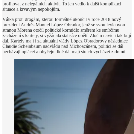
profitovat z nelegálních aktivit. To jen vedlo k další komplikaci
situace a krvavým nepokojům.
Válka proti drogám, kterou formálně ukončil v roce 2018 nový
prezident Andrés Manuel López Obrador, jenž se svou levicovou
stranou Morena otočil politické kormidlo směrem ke smírčímu
zacházení s kartely, si vyžádala statisíce obětí. Zločin navíc i tak bují
dál. Kartely mají i za aktuální vlády López Obradorovy následnice
Claudie Scheinbaum nadvládu nad Michoacánem, politici se dál
nechávají uplácet a obyčejní lidé dál mají strach vycházet z domů.