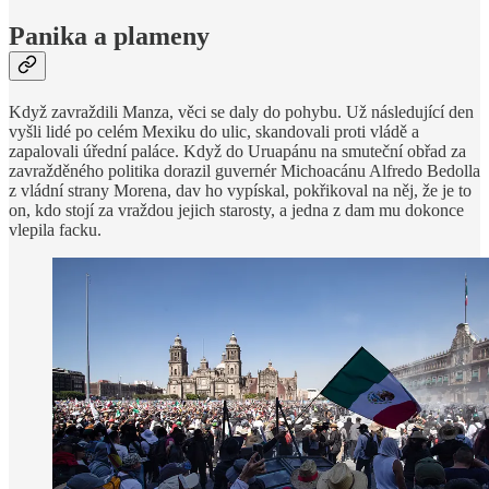
Panika a plameny
Když zavraždili Manza, věci se daly do pohybu. Už následující den
vyšli lidé po celém Mexiku do ulic, skandovali proti vládě a
zapalovali úřední paláce. Když do Uruapánu na smuteční obřad za
zavražděného politika dorazil guvernér Michoacánu Alfredo Bedolla
z vládní strany Morena, dav ho vypískal, pokřikoval na něj, že je to
on, kdo stojí za vraždou jejich starosty, a jedna z dam mu dokonce
vlepila facku.