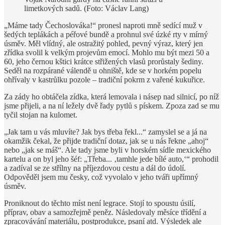
limetkových sadů. (Foto: Václav Lang)
„Máme tady Čechoslováka!“ pronesl naproti mně sedící muž v
šedých teplákách a péřové bundě a prohnul své úzké rty v mírný
úsměv. Měl vlídný, ale ostražitý pohled, pevný výraz, který jen
zřídka svolil k velkým projevům emocí. Mohlo mu být mezi 50 a
60, jeho černou kštici krátce střižených vlasů prorůstaly šediny.
Seděl na rozpárané válendě u ohniště, kde se v horkém popelu
ohřívaly v kastrůlku pozole – tradiční pokrm z vařené kukuřice.
Za zády ho obtáčela zídka, která lemovala i násep nad silnicí, po níž
jsme přijeli, a na ní ležely dvě řady pytlů s pískem. Zpoza zad se mu
tyčil stojan na kulomet.
„Jak tam u vás mluvíte? Jak bys třeba řekl...“ zamyslel se a já na
okamžik čekal, že přijde tradiční dotaz, jak se u nás řekne „ahoj“
nebo „jak se máš“. Ale tady jsme byli v horském sídle mexického
kartelu a on byl jeho šéf: „Třeba... ‚tamhle jede bílé auto,‘“ prohodil
a zadíval se ze střílny na příjezdovou cestu a dál do údolí.
Odpověděl jsem mu česky, což vyvolalo v jeho tváři upřímný
úsměv.
Proniknout do těchto míst není legrace. Stojí to spoustu úsilí,
příprav, obav a samozřejmě peněz. Následovaly měsíce třídění a
zpracovávání materiálu, postprodukce, psaní atd. Výsledek ale