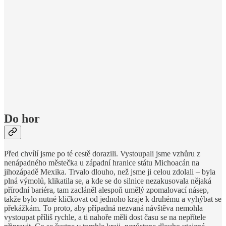
Do hor
Před chvílí jsme po té cestě dorazili. Vystoupali jsme vzhůru z
nenápadného městečka u západní hranice státu Michoacán na
jihozápadě Mexika. Trvalo dlouho, než jsme ji celou zdolali – byla
plná výmolů, klikatila se, a kde se do silnice nezakusovala nějaká
přírodní bariéra, tam zacláněl alespoň umělý zpomalovací násep,
takže bylo nutné kličkovat od jednoho kraje k druhému a vyhýbat se
překážkám. To proto, aby případná nezvaná návštěva nemohla
vystoupat příliš rychle, a ti nahoře měli dost času se na nepřítele