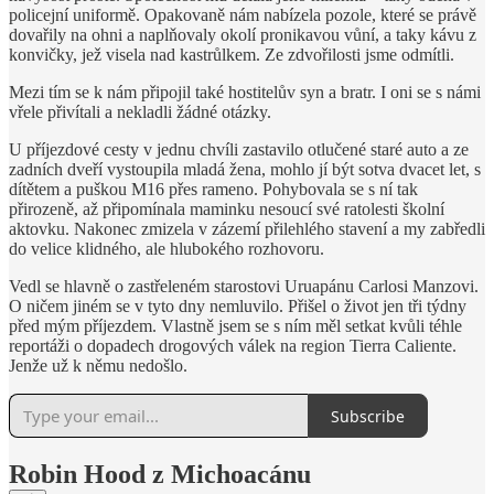
policejní uniformě. Opakovaně nám nabízela pozole, které se právě
dovařily na ohni a naplňovaly okolí pronikavou vůní, a taky kávu z
konvičky, jež visela nad kastrůlkem. Ze zdvořilosti jsme odmítli.
Mezi tím se k nám připojil také hostitelův syn a bratr. I oni se s námi
vřele přivítali a nekladli žádné otázky.
U příjezdové cesty v jednu chvíli zastavilo otlučené staré auto a ze
zadních dveří vystoupila mladá žena, mohlo jí být sotva dvacet let, s
dítětem a puškou M16 přes rameno. Pohybovala se s ní tak
přirozeně, až připomínala maminku nesoucí své ratolesti školní
aktovku. Nakonec zmizela v zázemí přilehlého stavení a my zabředli
do velice klidného, ale hlubokého rozhovoru.
Vedl se hlavně o zastřeleném starostovi Uruapánu Carlosi Manzovi.
O ničem jiném se v tyto dny nemluvilo. Přišel o život jen tři týdny
před mým příjezdem. Vlastně jsem se s ním měl setkat kvůli téhle
reportáži o dopadech drogových válek na region Tierra Caliente.
Jenže už k němu nedošlo.
Subscribe
Robin Hood z Michoacánu