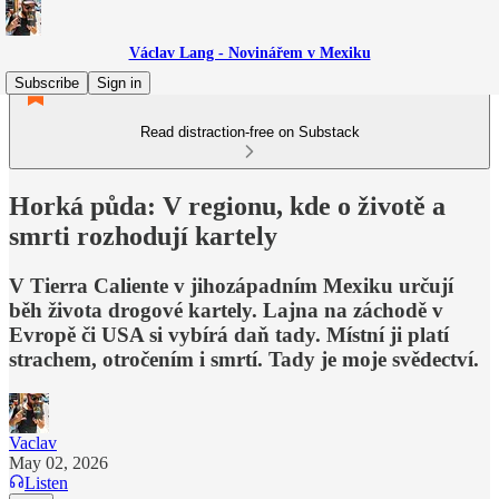
Václav Lang - Novinářem v Mexiku
Subscribe
Sign in
Read distraction-free on Substack
Horká půda: V regionu, kde o životě a
smrti rozhodují kartely
V Tierra Caliente v jihozápadním Mexiku určují
běh života drogové kartely. Lajna na záchodě v
Evropě či USA si vybírá daň tady. Místní ji platí
strachem, otročením i smrtí. Tady je moje svědectví.
Vaclav
May 02, 2026
Listen