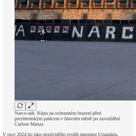
Narco-stát. Nápis na ochranném hrazení před
prezidentským palácem v hlavním městě po zavraždění
Carlose Manza
V roce 2024 ho jako nezávislého zvolili starostou Uruapánu,