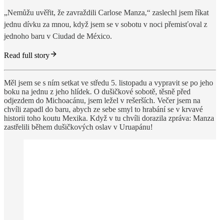
„Nemůžu uvěřit, že zavraždili Carlose Manza,“ zaslechl jsem říkat
jednu dívku za mnou, když jsem se v sobotu v noci přemisťoval z
jednoho baru v Ciudad de México.
Read full story
Měl jsem se s ním setkat ve středu 5. listopadu a vypravit se po jeho
boku na jednu z jeho hlídek. O dušičkové sobotě, těsně před
odjezdem do Michoacánu, jsem ležel v rešerších. Večer jsem na
chvíli zapadl do baru, abych ze sebe smyl to hrabání se v krvavé
historii toho koutu Mexika. Když v tu chvíli dorazila zpráva: Manza
zastřelili během dušičkových oslav v Uruapánu!