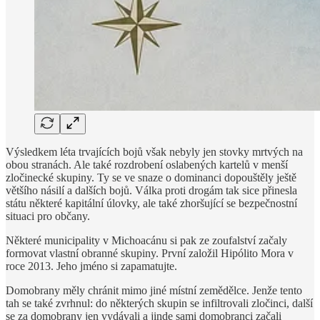
Výsledkem léta trvajících bojů však nebyly jen stovky mrtvých na
obou stranách. Ale také rozdrobení oslabených kartelů v menší
zločinecké skupiny. Ty se ve snaze o dominanci dopouštěly ještě
většího násilí a dalších bojů. Válka proti drogám tak sice přinesla
státu některé kapitální úlovky, ale také zhoršující se bezpečnostní
situaci pro občany.
Některé municipality v Michoacánu si pak ze zoufalství začaly
formovat vlastní obranné skupiny. První založil Hipólito Mora v
roce 2013. Jeho jméno si zapamatujte.
Domobrany měly chránit mimo jiné místní zemědělce. Jenže tento
tah se také zvrhnul: do některých skupin se infiltrovali zločinci, další
se za domobrany jen vydávali a jinde sami domobranci začali