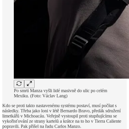
Po smrti Manza vyšli lidé masivně do ulic po celém
Mexiku. (Foto: Václav Lang)
Kdo se proti takto nastavenému systému postaví, musí počítat s
následky. Třeba jako loni v létě Bernardo Bravo, předák sdružení
limetkářů v Michoacáu. Veřejně vystoupil proti stupňujícímu se
vykořisťování ze strany kartelů a krátce na to ho v Tierra Caliente
popravili. Pak přišel na řadu Carlos Manzo.