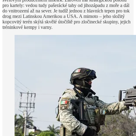
pro kartely: vedou tudy pašerácké tahy od jihozápadu z moře a dál
do vnitrozemí až na sever. Je tudíž jednou z hlavních tepen pro tok
drog mezi Latinskou Amerikou a USA. A mimoto – jeho složitý
kopcovitý terén skýtá skvělé útočiště pro zločinecké skupiny, jejich
tréninkové kempy i varny.