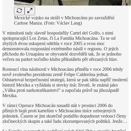
Mexické vojsko na stráži v Michoacánu po zavraždění
Carlose Manza. (Foto: Václav Lang)
V minulosti tady slavně hospodařily Cartel del Golfo, s nimi
spolupracující Los Zetas, či La Familia Michoacána. Ta se od
zbylých dvou uskupení odtrhla v roce 2005 a svou moc
demonstrovala rozpoutání extrémního násilí v regionu. O jejich
příchodu do Uruapánu se obyvatelé dozvěděli tak, že se jednoho
večera na parket nočního klubu přikutálelo pět uřezaných hlav.
Rostoucí vlna násilností v Michoacánu přiměla v roce 2006 tehdy
nově zvoleného prezidenta země Felipe Calderóna jednat.
Odstartoval bezpečnostní strategii, která se pak táhla napříč moderní
historií Mexika a vyžádala si stovky tisíc životů. Je známá jako
„Válka proti narkotrafikantství“ a započala právě na jihozápadě
Mexika.
V rámci Operace Michoacán nasadil stát v prosinci 2006 do
přímých bojů proti kartelům v Michoacánu tisíce ozbrojených
jednotek. Časem se jim skutečně podařilo dopadnout vedoucí členy
zločineckých skupin a také řadu zkorumpovaných politiků. Jenže…