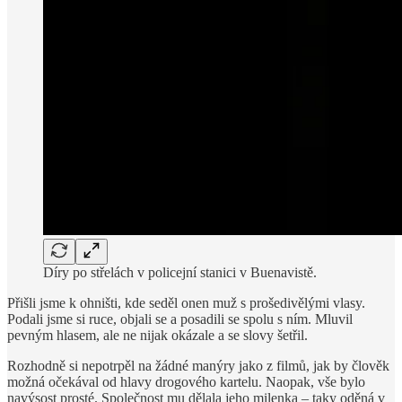
Díry po střelách v policejní stanici v Buenavistě.
Přišli jsme k ohništi, kde seděl onen muž s prošedivělými vlasy.
Podali jsme si ruce, objali se a posadili se spolu s ním. Mluvil
pevným hlasem, ale ne nijak okázale a se slovy šetřil.
Rozhodně si nepotrpěl na žádné manýry jako z filmů, jak by člověk
možná očekával od hlavy drogového kartelu. Naopak, vše bylo
navýsost prosté. Společnost mu dělala jeho milenka – taky oděná v