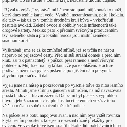
připravit. Co se šustne v tomhle kraji, nezůstane dlouho utajené.
„Býval to voják,“ vyprávěl mi během stoupání můj kontakt o muži,
který dnes tenhle kartel vede. Vyrábějí metamfetamin, pašují kokain,
ale taky – jak už to v tomhle úrodném kraji bývá – vykořisťují
pěstitele avokád. Zelené ovoce si oblíbily vedle influencerů také
drogové kartely. Mexiko patří k předním světovým producentům
tzv. zeleného zlata a pro lokální narcos jsou místní zemědělci
snadnou kořistí.
Vyškrábali jsme se až ke zmíněné střílně, jež se tyčila na náspu
napravo od příjezdové cesty. Před ní stál strážní domek a před ním
kluk, asi tak patnáctiletý, s puškou přes rameno a nedůvěřivým
pohledem. Můj fixer na něj křiknul, že jsme ohlášení. Hoch se
podíval směrem za pytle s pískem a po ujištění nám pokynul,
abychom pokračovali dál.
Vyjeli jsme na násep a pokračovali po vyschlé trávě do nitra lesního
areálu. Minuli jsme střílnu s gaučem a ohništěm, na niž navazovala
prostá budova – hlavní zázemí. Dál za ní byl plácek s vyprahlou
trávou, jehož značnou část plnil asi tucet terénních vozů, z toho
většina měla na sobě označení městské policie.
Na plácek se z boku napojoval svah, a nad ním byla vidět rovinka
krytá lesním porostem, kde jsem rozeznal různé překážky pro
cvičení. Ve vysoké trávě jsem spatřil několik lidí polehávajících na