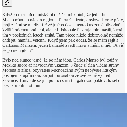
Když jsem se před loňskými dušičkami zmínil, že jedu do
Michoacánu, navíc do regionu Tierra Caliente, doslova Horké půdy,
moji známí se mi divili. Své jméno dostal tento kus země původně
kvůli horkému podnebí, ale teď dokonale ilustruje míru násilí, která
jím v posledních letech zmítá. Tam přece nikdo dobrovolně nemůže
chtít jet, namítali vsichni. Když jsem pak dodal, že se mám sejít s
Carlosem Manzem, jeden kamarád zvedl hlavu a měřil si mě: „A víš,
že po něm jdou?“
Bylo nad slunce jasné, že po něm jdou. Carlos Manzo byl totiž v
Mexiku skoro až nevídaným úkazem. Někdejší člen vládní strany
Morena si získal obyvatele Michoacánu svým nebývale lidským
postojem a upřímnou, zarputilou snahou ze své země vyhnat
zločince. Tam, kde se jiní politici s místní galérkou paktovali, šel on
bez skrupulí proti nim.