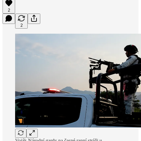
2
2
Voják Národní gardy na časné ranní stráži u