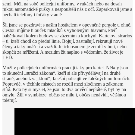
zemi. Měli na sobě policejní uniformy, v rukách nebo na dosah
rukou automatické pušky a nespouštěli nás z očí. Zaparkovali jsme a
nechali telefony i foťáky v autě.
Šli jsme se pozdravit s naším hostitelem v opevněné pergole u ohně.
Cestou míjíme hlouček mladíků s vyholenými hlavami, kteří
paběrkovali kolem budovy se zázemím a kuchyní. Karteloví sicarios
– ti, kteří chodí do přední linie. Bojují, zastrašují, rekrutují nové
členy a taky unášejí a vraždí. Jejich osudem je zemřít v boji, nebo
skončit za mřížemi. A mezitím žít naplno s vědomím, že život je
TEĎ.
Muži v policejních uniformách pracují taky pro kartel. Někdy jsou
to skuteční „strážci zákona“, kteří si ale přivydělávají na druhé
straně, anebo tzv. „kloni“, falešní policajti ve falešných uniformách.
Popravdě, v těchhle místech se rozdíl mezi zločinem a zákonem
stírá. Kdo by si myslel, že jsou to dva odvěcí nepřátelé, byl by na
omylu. Žijí v symbióze, občas se milují, občas nenávidí, většinou
tolerují.