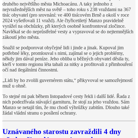
druhého největšího města Michoacánu. A taky jednoho z
nejvražednějších měst na světě – toho roku s 238 vraždami na 367
tisíc obyvatel (pro srovnání: ve 400 tisícovém Brně a okolí v roce
2024 vyšetřovali 11 vražd). Ale čtyřicetiletý Manzo pravidelně
vyrážel na obchůzky, při kterých osobně konfrontoval zločince.
Navlékal se do neprůstřelné vesty a vypravoval se do nejtemnějších
zákoutí jeho města.
Snažil se podporovat obyčejné lidi i jinde a jinak. Kupoval jim
potřebné léky, promlouval s nimi, zajímal se o jejich problémy,
někdy jim dával peníze. Jeho obliba u běžných obyvatel děsila ty,
kteří v tomto regionu léta tahali za nitky a profitovali z přimhouření
očí nad ilegálními činnostmi.
„Lidi by ho zvolili guvernérem státu,“ přikyvoval se samozřejmostí
muž u ohně.
To stejné mi pak během listopadové cesty řekli i další lidé. Řada z
nich podezřívala stávající garnituru, že stojí za jeho vraždou. Sám
Manzo se netajil tím, že mu chodí výhrůžky zabitím. Dlouho také
žádal vládní stranu o posílení ochrany.
Uznávaného starostu zavraždili 4 dny