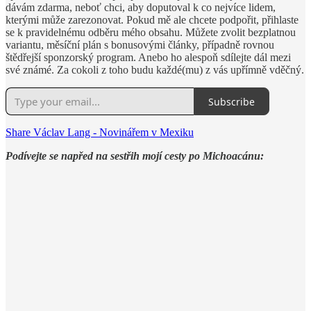
dávám zdarma, neboť chci, aby doputoval k co nejvíce lidem,
kterými může zarezonovat. Pokud mě ale chcete podpořit, přihlaste
se k pravidelnému odběru mého obsahu. Můžete zvolit bezplatnou
variantu, měsíční plán s bonusovými články, případně rovnou
štědřejší sponzorský program. Anebo ho alespoň sdílejte dál mezi
své známé. Za cokoli z toho budu každé(mu) z vás upřímně vděčný.
Subscribe
Share Václav Lang - Novinářem v Mexiku
Podívejte se napřed na sestřih mojí cesty po Michoacánu: